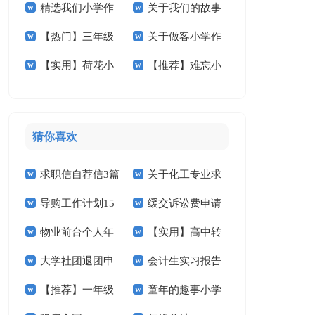
精选我们小学作
关于我们的故事
节小学作文合集6篇
作文锦集8篇
篇
【热门】三年级
关于做客小学作
文300字合集九篇
小学作文7篇
【实用】荷花小
【推荐】难忘小
小学作文8篇
文汇总五篇
学作文七篇
学作文300字五篇
猜你喜欢
求职信自荐信3篇
关于化工专业求
导购工作计划15
缓交诉讼费申请
职信汇总九篇
物业前台个人年
【实用】高中转
篇
书(15篇)
大学社团退团申
会计生实习报告
终总结3篇
学申请书4篇
【推荐】一年级
童年的趣事小学
请书
汇编十篇