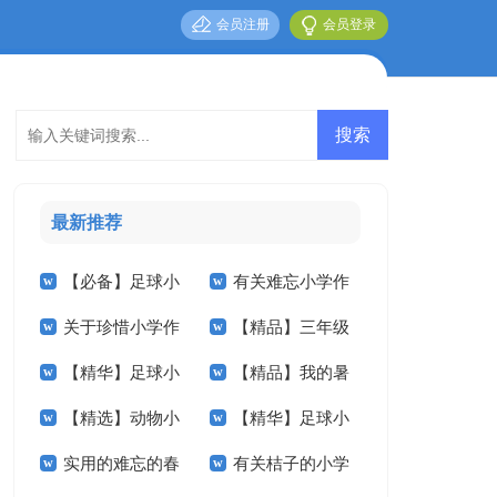
会员注册
会员登录
最新推荐
【必备】足球小
有关难忘小学作
关于珍惜小学作
【精品】三年级
学作文600字3篇
文汇总五篇
【精华】足球小
【精品】我的暑
文400字五篇
叙事作文300字汇编
【精选】动物小
【精华】足球小
学作文汇总9篇
假生活小学作文8篇
9篇
实用的难忘的春
有关桔子的小学
学作文400字合集5
学作文300字3篇