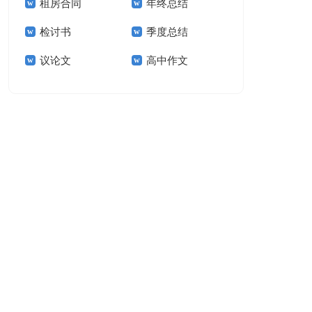
租房合同
年终总结
作文300字汇总8篇
生作文
检讨书
季度总结
议论文
高中作文