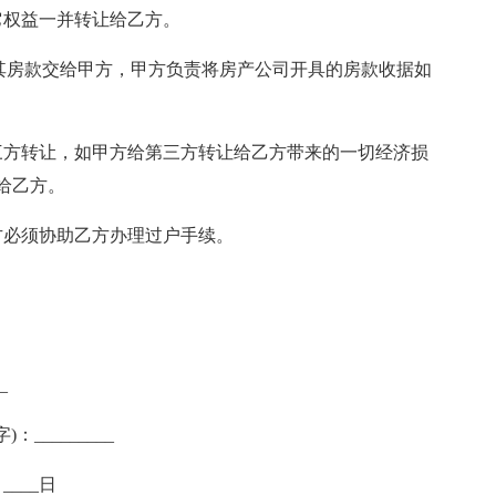
它权益一并转让给乙方。
其房款交给甲方，甲方负责将房产公司开具的房款收据如
三方转让，如甲方给第三方转让给乙方带来的一切经济损
给乙方。
方必须协助乙方办理过户手续。
_
：_________
月____日