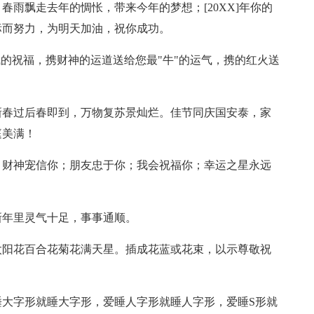
春雨飘走去年的惆怅，带来今年的梦想；[20XX]年你的
标而努力，为明天加油，祝你成功。
气的祝福，携财神的运道送给您最"牛"的运气，携的红火送
新春过后春即到，万物复苏景灿烂。佳节同庆国安泰，家
庭美满！
；财神宠信你；朋友忠于你；我会祝福你；幸运之星永远
新年里灵气十足，事事通顺。
太阳花百合花菊花满天星。插成花蓝或花束，以示尊敬祝
睡大字形就睡大字形，爱睡人字形就睡人字形，爱睡S形就