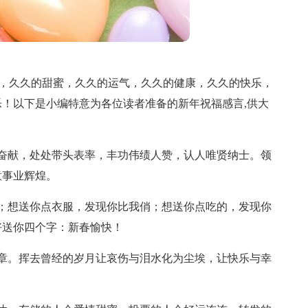
祝福，久久的甜蜜，久久的运气，久久的健康，久久的快乐，
！以下是小编特意为各位读者准备的新年祝福感言,供大
奋献，处处带头表率，丰功伟绩人赞，认人唯贤纳士。领
意事业辉煌。
；想送你点衣服，发现你比我俏；想送你点吃的，发现你
好送你四个字：新春愉快！
章。挥去曾经的岁月让哀伤与泪水化为尘埃，让快乐与幸