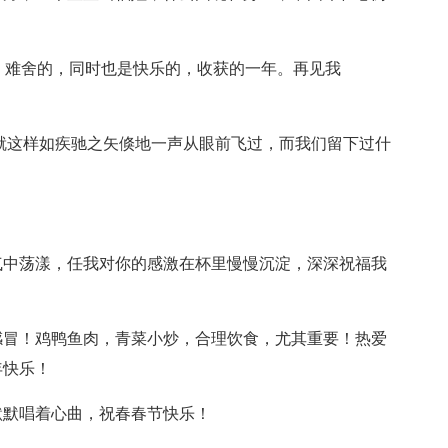
涩的，难舍的，同时也是快乐的，收获的一年。再见我
了，时光就这样如疾驰之矢倏地一声从眼前飞过，而我们留下过什
。
气中荡漾，任我对你的感激在杯里慢慢沉淀，深深祝福我
感冒！鸡鸭鱼肉，青菜小炒，合理饮食，尤其重要！热爱
年快乐！
默默唱着心曲，祝春春节快乐！