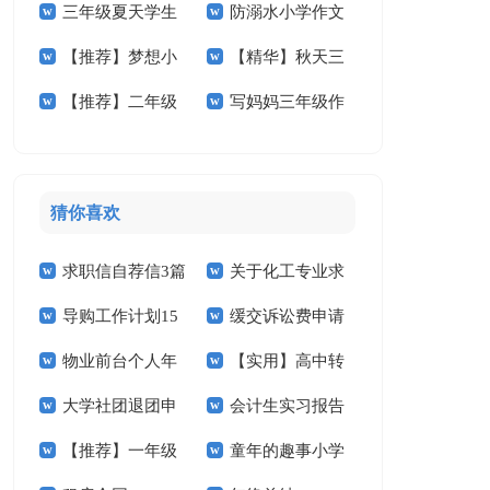
三年级夏天学生
防溺水小学作文
小学作文300字4篇
学作文400字4篇
【推荐】梦想小
【精华】秋天三
作文
400字三篇
【推荐】二年级
写妈妈三年级作
学作文300字4篇
年级作文汇编八篇
的春天作文300字四
文
篇
猜你喜欢
求职信自荐信3篇
关于化工专业求
导购工作计划15
缓交诉讼费申请
职信汇总九篇
物业前台个人年
【实用】高中转
篇
书(15篇)
大学社团退团申
会计生实习报告
终总结3篇
学申请书4篇
【推荐】一年级
童年的趣事小学
请书
汇编十篇