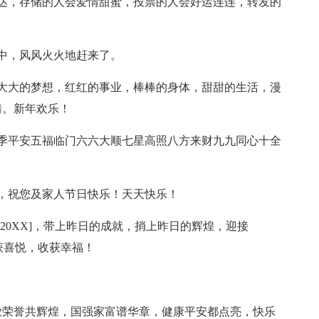
达，存储的人会爱情甜蜜，投票的人会好运连连，转发的
中，风风火火地赶来了。
大大的梦想，红红的事业，棒棒的身体，甜甜的生活，漫
情。新年欢乐！
季平安五福临门六六大顺七星高照八方来财九九同心十全
，祝您及家人节日快乐！天天快乐！
20XX]，带上昨日的成就，捎上昨日的辉煌，迎接
收获喜悦，收获幸福！
业荣誉共辉煌，国强家富谱华章，健康平安都点亮，快乐