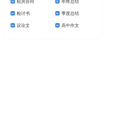
租房合同
年终总结
作文300字汇总8篇
生作文
检讨书
季度总结
议论文
高中作文