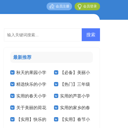
会员注册
会员登录
最新推荐
秋天的果园小学
【必备】美丽小
精选快乐的小学
【热门】三年级
作文300字三篇
学作文300字3篇
实用的春天小学
实用的芦荟小学
作文600字十篇
叙事作文300字集锦
关于美丽的荷花
实用的家乡的春
作文300字3篇
作文汇总九篇
9篇
【实用】快乐的
【实用】春节小
小学作文合集5篇
节小学作文6篇