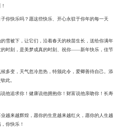
疆！
日子你快乐吗？愿这些快乐、开心永驻于你年的每一天
融的雪被下，让它们，沿着春天的秧苗生长，送给你满年
友的时刻，是美梦成真的时刻、祝你——新年快乐，佳节
气候多变，天气忽冷忽热，特颁此令，爱卿善待自己。添
交钦此。
福说他追求你！健康说他拥抱你！财富说他亲吻你！长寿
事业越来越辉煌，愿你的生意越来越红火，愿你的人生越
福，你快乐！