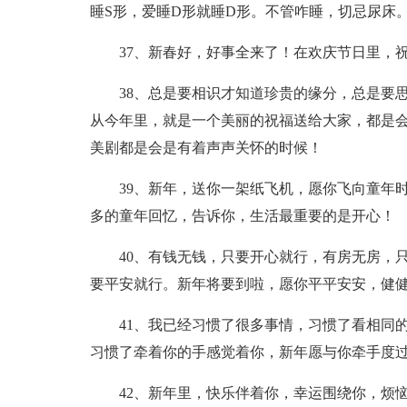
睡S形，爱睡D形就睡D形。不管咋睡，切忌尿床
37、新春好，好事全来了！在欢庆节日里，
38、总是要相识才知道珍贵的缘分，总是要
从今年里，就是一个美丽的祝福送给大家，都是
美剧都是会是有着声声关怀的时候！
39、新年，送你一架纸飞机，愿你飞向童年
多的童年回忆，告诉你，生活最重要的是开心！
40、有钱无钱，只要开心就行，有房无房，
要平安就行。新年将要到啦，愿你平平安安，健
41、我已经习惯了很多事情，习惯了看相同
习惯了牵着你的手感觉着你，新年愿与你牵手度
42、新年里，快乐伴着你，幸运围绕你，烦