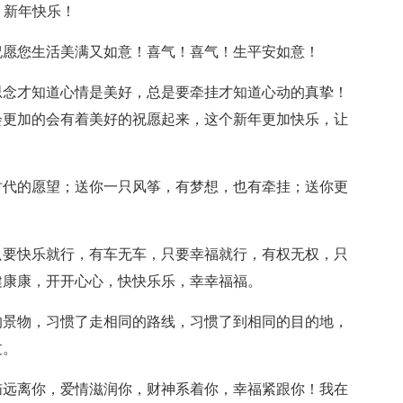
。新年快乐！
祝愿您生活美满又如意！喜气！喜气！生平安如意！
思念才知道心情是美好，总是要牵挂才知道心动的真挚！
会更加的会有着美好的祝愿起来，这个新年更加快乐，让
时代的愿望；送你一只风筝，有梦想，也有牵挂；送你更
只要快乐就行，有车无车，只要幸福就行，有权无权，只
健康康，开开心心，快快乐乐，幸幸福福。
的景物，习惯了走相同的路线，习惯了到相同的目的地，
过。
恼远离你，爱情滋润你，财神系着你，幸福紧跟你！我在