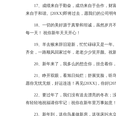
17、成绩来自于勤奋，成功来自于合作，财
来自于和谐。[20XX]即将过去，愿我们的公司
18、一切的美好源于真挚和坦诚，虽然岁月
每一天！ 祝你新年天天开心！
19、羊去猴来辞旧迎新，忙忙碌碌又是一年
齐全，一路顺风回家过年，老老少少笑开颜。祝
20、新年来了，我多么的想念你，挂念着你
21、睁开双眼，看旭日灿烂；舒展笑脸，听
愿你无忧无烦，好运连连！再见[20XX]，你好[20X
22、要过年了，我们没有送去漂亮的冬衣；
有轻轻地祝福请你牢记：祝你在新年里万事如意
23、新年到，送你鸟巢做新房，送张床叫水