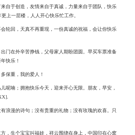
富来自于创造，友情来自于真诚，力量来自于团队，快乐
明年更上一层楼，人人开心快乐忙工作。
不会轮回，天真不再重现，一份真诚的祝福，会让你快乐
。出门在外辛苦挣钱，父母家人期盼团圆。早买车票准备
新年快乐！
，多保重，我的爱人！
鸟儿呢喃；拥抱快乐今天，迎来开心无限。朋友，早安，
X].
没有浪漫的诗句；没有贵重的礼物；没有玫瑰的欢喜。只
！
立方，生个宝宝叫福娃，祥云围绕在身上，中国印在心窝