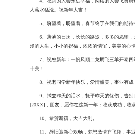
4、收到的人会永远幸福，阅读的人会飞黄腾
人薪水猛涨。祝新年大吉！
5、盼望着，盼望着，春节终于在我们的期待
6、薄薄的日历，长长的路途，多多的愿望，
漫的人生，小小的祝福，浓浓的情谊，美美的心
7、祝您新年：一帆风顺二龙腾飞三羊开泰四
十美！
8、祝老同学新年快乐，爱情甜美，事业有成
9、拭去昨天的泪水，抚平昨天的忧伤，告别[
[20XX]，朋友，愿你在这新一年：收获成功，
10、恭贺新禧，大吉大利。
11、辞旧迎新心欢畅，梦想激情齐飞翔，事