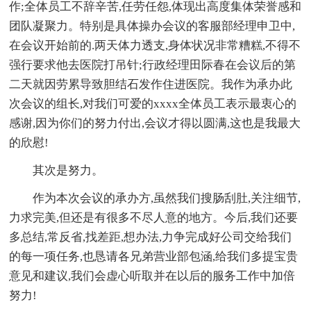
作;全体员工不辞辛苦,任劳任怨,体现出高度集体荣誉感和
团队凝聚力。特别是具体操办会议的客服部经理申卫中,
在会议开始前的.两天体力透支,身体状况非常糟糕,不得不
强行要求他去医院打吊针;行政经理田际春在会议后的第
二天就因劳累导致胆结石发作住进医院。我作为承办此
次会议的组长,对我们可爱的xxxx全体员工表示最衷心的
感谢,因为你们的努力付出,会议才得以圆满,这也是我最大
的欣慰!
其次是努力。
作为本次会议的承办方,虽然我们搜肠刮肚,关注细节,
力求完美,但还是有很多不尽人意的地方。今后,我们还要
多总结,常反省,找差距,想办法,力争完成好公司交给我们
的每一项任务,也恳请各兄弟营业部包涵,给我们多提宝贵
意见和建议,我们会虚心听取并在以后的服务工作中加倍
努力!