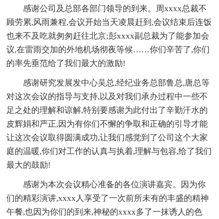
感谢公司及总部各部门领导的到来。周xxxx总裁不
顾劳累,风雨兼程,会议开始当天凌晨赶到,会议结束后连饭
也来不及吃就匆匆赶往北京;彭xxxx副总裁为了能参加会
议,在雷雨交加的外地机场彻夜等候……你们辛苦了,你们
的率先垂范给了我们最大的激励!
感谢研究发展发中心吴总,经纪业务总部鲁总,唐总等
对这次会议的指导与支持,以及对我们承办过程中一些不
足之处的理解和谅解,特别要感谢为此付出了辛勤汗水的
皮辉娟和严正,因为有你们不懈的争取和正确的引导才能
让这次会议取得圆满成功,让我们感觉到了公司这个大家
庭的温暖,你们对工作的认真与执着,理解与包容,给了我们
最大的鼓励!
感谢为本次会议精心准备的各位演讲嘉宾。因为你
们的精彩演讲,xxxx人享受了一次前所未有的丰盛的精神
午餐,也因为你们的到来,神秘的xxxx多了一抹诱人的色