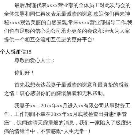
最后,我谨代表xxxx营业部的全体员工对此次与会的
全体领导和同仁再次表示最诚挚的谢意,欢迎你们再来神
秘xxxx观赏美丽的自然景观,常来xxxx营业部指导工作,我
们也有足够的信心为公司承办更多的会议和活动,为大家
提供一个相互交流相互促进的更好平台!
个人感谢信15
尊敬的爱心人士：
你们好！
首先我想表达我妻子最诚挚的谢意和最真挚的感激
之情！衷心感谢你们的慷慨解囊和无私帮助。
我妻子xx，20xx年xx月进入xx有限公司从事财务工
作，工作期间不幸在20xx年xx月底被检查出身患“胆管
癌”，惊闻这晴天霹雳般的消息，我们一家陷入了极度悲
痛的情绪当中，不禁感慨“人生无常”！