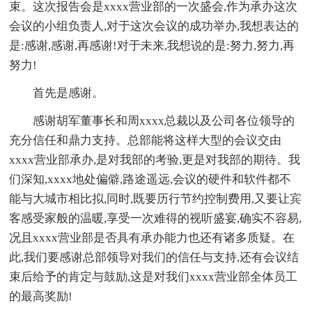
束。这次报告会是xxxx营业部的一次盛会,作为承办这次
会议的小组负责人,对于这次会议的成功举办,我想表达的
是:感谢,感谢,再感谢!对于未来,我想说的是:努力,努力,再
努力!
首先是感谢。
感谢胡军董事长和周xxxx总裁以及公司各位领导的
充分信任和鼎力支持。总部能将这样大型的会议交由
xxxx营业部承办,是对我部的考验,更是对我部的期待。我
们深知,xxxx地处偏僻,路途遥远,会议的硬件和软件都不
能与大城市相比拟,同时,既要历行节约控制费用,又要让宾
客感受家般的温暖,享受一次难得的视听盛宴,确实不容易,
况且xxxx营业部是否具有承办能力也还有诸多质疑。在
此,我们要感谢总部领导对我们的信任与支持,还有会议结
束后给予的肯定与鼓励,这是对我们xxxx营业部全体员工
的最高奖励!