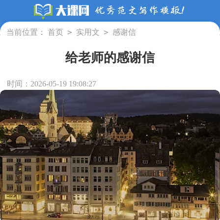
>
>
当前位置：
首页
实用文
感谢信
给老师的感谢信
时间：2026-05-19 19:08:27