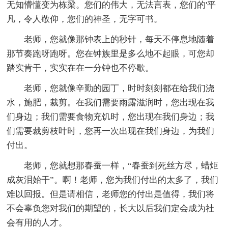
无知懵懂变为栋梁。您们的伟大，无法言表，您们的'平
凡，令人敬仰，您们的神圣，无字可书。
老师，您就像那钟表上的秒针，每天不停息地随着
那节奏跑呀跑呀。您在钟族里是多么地不起眼，可您却
踏实肯干，实实在在一分钟也不停歇。
老师，您就像辛勤的园丁，时时刻刻都在给我们浇
水，施肥，裁剪。在我们需要雨露滋润时，您出现在我
们身边；我们需要食物充饥时，您出现在我们身边；我
们需要裁剪枝叶时，您再一次出现在我们身边，为我们
付出。
老师，您就想那春蚕一样，“春蚕到死丝方尽，蜡炬
成灰泪始干”。啊！老师，您为我们付出的太多了，我们
难以回报。但是请相信，老师您的付出是值得，我们将
不会辜负您对我们的期望的，长大以后我们定会成为社
会有用的人才。