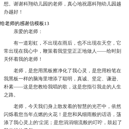
想。谢谢科翔幼儿园的老师，真心地祝愿科翔幼儿园越
办越好！
给老师的感谢信模板13
亲爱的老师：
有一道彩虹，不出现在雨后，也不出现在天空，它
常出现在我心中，鞭策着我堂堂正正地做人——给时刻
关怀着我的老师！
老师，是您用黑板擦净化了我心灵，是您用粉笔在
我黑板一样的脑海里增添了聪明，真诚、坚定、谦逊、
朴素——这是您教给我唱的歌，这是您指引我走的人生
之路。
老师，今天我们身上散发着的智慧的光芒中，依然
闪烁着您当年点燃的火花！是您和风细雨般的话语，荡
涤了我心灵上的'尘泥；是您涓涓细流般的叮咛，鼓起了