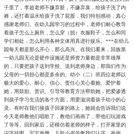
子里了，李超老师不嫌弃脏，不嫌弃臭，给孩子洗了内
裤，还打着温水给孩子洗了屁股，我们特别感动，真心
感谢老师们。在幼儿园学习的过程中，老师们耐心教导
着孩子怎么上厕所，怎么穿（脱）衣服鞋子，怎么和同
学们相处，怎么利用各种文体用具进行娱乐。***在幼儿
园每天都是那么开心，那么高兴。在我们看来，回族第
一幼儿园无论是硬件设施还是师资力量都是非常雄厚
的，只要把孩子送到学校、送到老师身边，那我们作为
父母的一切担心都是多余的。幼小（二）班四位老师以
极大的爱心、耐心、信心、责任心关心着她、爱护着
她，用鼓励、赏识、引导等教育方法帮助她，把爱渗透
到孩子学习生活的各个方面，用爱滋润着孩子幼小的心
灵。有时在我们接孩子回家的路上，她就会告诉我们说
今天老师教他们唱歌了，教他们画画了，带他们玩游戏
了等等。回到家后，还模仿着老师的样子，打开家里的
识字挂图、宝宝画册、儿歌小书等教我们认字、画画、