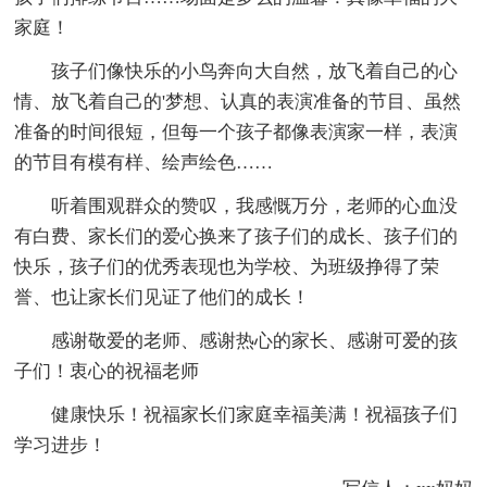
家庭！
孩子们像快乐的小鸟奔向大自然，放飞着自己的心
情、放飞着自己的'梦想、认真的表演准备的节目、虽然
准备的时间很短，但每一个孩子都像表演家一样，表演
的节目有模有样、绘声绘色……
听着围观群众的赞叹，我感慨万分，老师的心血没
有白费、家长们的爱心换来了孩子们的成长、孩子们的
快乐，孩子们的优秀表现也为学校、为班级挣得了荣
誉、也让家长们见证了他们的成长！
感谢敬爱的老师、感谢热心的家长、感谢可爱的孩
子们！衷心的祝福老师
健康快乐！祝福家长们家庭幸福美满！祝福孩子们
学习进步！