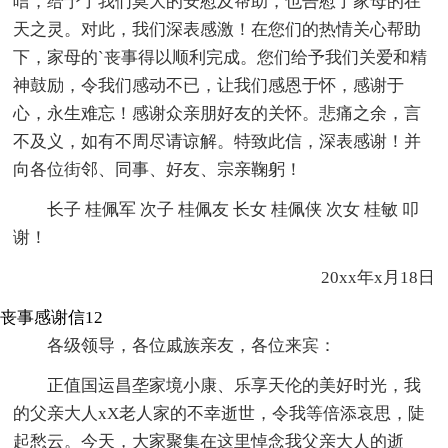
唁，给予了我们莫大的安慰及帮助，也告慰了家母的在
天之灵。对此，我们深表感激！在您们的热情关心帮助
下，家母的`丧事得以顺利完成。您们给予我们关爱和精
神鼓励，令我们感动不已，让我们感恩于怀，感谢于
心，永生难忘！感谢众亲朋好友的关怀。悲痛之余，言
不及义，如有不周尽请谅解。特致此信，深表感谢！并
向各位街邻、同事、好友、宗亲鞠躬！
长子 桂佩军 次子 桂佩友 长女 桂佩侠 次女 桂敏 叩
谢！
20xx年x月18日
丧事感谢信12
各级领导，各位戚族亲友，各位来宾：
正值国运昌垄家境小康、乐享天伦的美好时光，我
的父亲大人xX老人家的不幸逝世，令我等倍添哀思，陡
起愁云。今天，大家聚集在这里悼念我父亲大人的逝