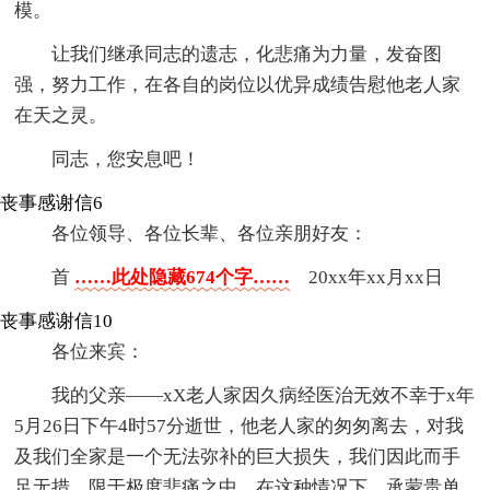
模。
让我们继承同志的遗志，化悲痛为力量，发奋图
强，努力工作，在各自的岗位以优异成绩告慰他老人家
在天之灵。
同志，您安息吧！
丧事感谢信6
各位领导、各位长辈、各位亲朋好友：
首
……此处隐藏674个字……
20xx年xx月xx日
丧事感谢信10
各位来宾：
我的父亲——xX老人家因久病经医治无效不幸于x年
5月26日下午4时57分逝世，他老人家的匆匆离去，对我
及我们全家是一个无法弥补的巨大损失，我们因此而手
足无措，限于极度悲痛之中。在这种情况下，承蒙贵单