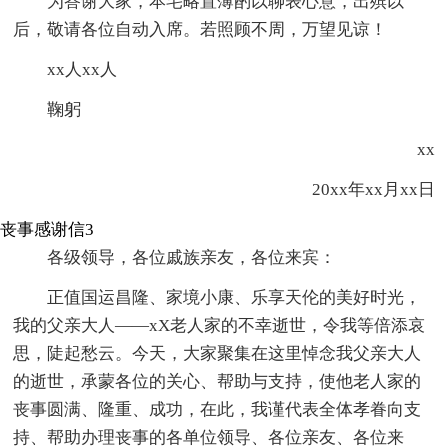
为答谢大家，本宅略置薄酌以聊表心意，出殡以
后，敬请各位自动入席。若照顾不周，万望见谅！
xx人xx人
鞠躬
xx
20xx年xx月xx日
丧事感谢信3
各级领导，各位戚族亲友，各位来宾：
正值国运昌隆、家境小康、乐享天伦的美好时光，
我的父亲大人——xX老人家的不幸逝世，令我等倍添哀
思，陡起愁云。今天，大家聚集在这里悼念我父亲大人
的逝世，承蒙各位的关心、帮助与支持，使他老人家的
丧事圆满、隆重、成功，在此，我谨代表全体孝眷向支
持、帮助办理丧事的各单位领导、各位亲友、各位来