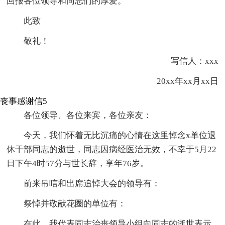
回报各位领导和同志们的厚爱。
此致
敬礼！
写信人：xxx
20xx年xx月xx日
丧事感谢信5
各位领导、各位来宾，各位亲友：
今天，我们怀着无比沉痛的心情在这里悼念x单位退
休干部同志的逝世，同志因病经医治无效，不幸于5月22
日下午4时57分与世长辞，享年76岁。
前来吊唁和出席追悼大会的领导有：
祭悼并敬献花圈的单位有：
在此，我代表同志治丧领导小组向同志的逝世表示