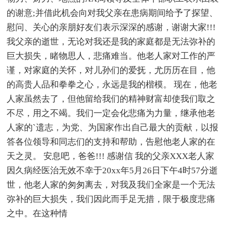
的谢意;并借此机会向对我父亲在患病期间给予了探望、
慰问、关心的亲朋好友们表示深深的感谢，谢谢大家!!!
我父亲的逝世，无论对我还是我的家庭都是无法弥补的
巨大损失，睹物思人，悲痛难当。他老人家对工作的严
谨，对家庭的关怀，对儿孙们的爱抚，尤历历在目，他
的高贵人品和拳拳之心，永远是我的楷模。 现在，他老
人家虽然去了，但他留给我们的精神财富却使我们取之
不尽，用之不竭。我们一定会化悲痛为力量，继承他老
人家的`遗志，为党、为国家作出自己最大的贡献，以报
答各位领导和同志们的支持和帮助，告慰他老人家的在
天之灵。 安息吧，爸爸!!! 感谢信 我的父亲XXX老人家
因久病经医治无效不幸于20xx年5月26日下午4时57分逝
世，他老人家的匆匆离去，对我及我们全家是一个无法
弥补的巨大损失，我们因此而手足无措，限于极度悲痛
之中。在这种情