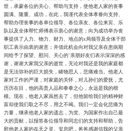
世，承蒙各位的关心、帮助与支持，使他老人家的丧事
圆满、隆重、成功，在此，我谨代表全体孝眷向支持、
帮助办理丧事的各单位领导、各位亲友、各位来宾、乐
队以及全体帮忙师傅表示衷心的谢意；向为成功举办丧
事提供了人力、物力、财力、地点的x局领导及全体干部
职工表示由衷的谢意；并借此机会向对我父亲在患病期
间给予了探望、慰问、关心的`亲朋好友们表示深深的感
谢，谢谢大家我父亲的逝世，无论对我还是我的家庭都
是无法弥补的巨大损失，睹物思人，悲痛难当。他老人
家对工作的严谨，对家庭的关怀，对儿孙们的爱抚，尤
历历在目，他的高贵人品和拳拳之心，永远是我的楷
模。现在，他老人家虽然去了，但他留给我们的精神财
富却使我们取之不尽，用之不竭。我们一定会化悲痛为
力量，继承他老人家的遗志，为党、为国家作出自己最
大的贡献，以报答各位领导和同志们的支持和帮助，告
慰他老人家的在天之灵。安息吧，爸爸感谢信我的父亲