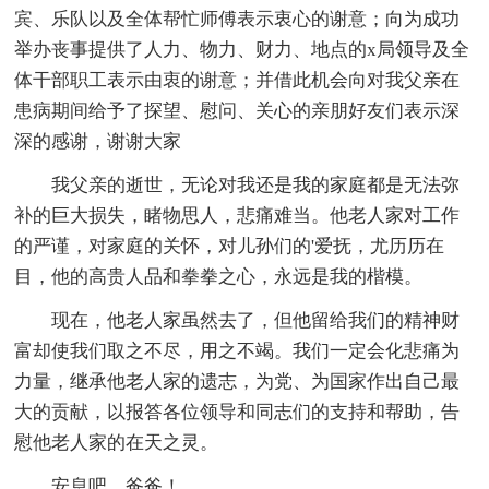
宾、乐队以及全体帮忙师傅表示衷心的谢意；向为成功
举办丧事提供了人力、物力、财力、地点的x局领导及全
体干部职工表示由衷的谢意；并借此机会向对我父亲在
患病期间给予了探望、慰问、关心的亲朋好友们表示深
深的感谢，谢谢大家
我父亲的逝世，无论对我还是我的家庭都是无法弥
补的巨大损失，睹物思人，悲痛难当。他老人家对工作
的严谨，对家庭的关怀，对儿孙们的'爱抚，尤历历在
目，他的高贵人品和拳拳之心，永远是我的楷模。
现在，他老人家虽然去了，但他留给我们的精神财
富却使我们取之不尽，用之不竭。我们一定会化悲痛为
力量，继承他老人家的遗志，为党、为国家作出自己最
大的贡献，以报答各位领导和同志们的支持和帮助，告
慰他老人家的在天之灵。
安息吧，爸爸！