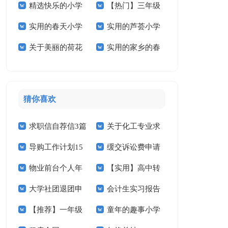
精选快乐的小学
【热门】三年级
作文300字三篇
学作文300字3篇
篇
实用的春天小学
实用的芦荟小学
作文600字十篇
叙事作文300字集锦
关于美丽的荷花
实用的家乡的春
作文300字3篇
作文汇总九篇
9篇
小学作文合集5篇
节小学作文6篇
猜你喜欢
求职信自荐信3篇
关于化工专业求
导购工作计划15
缓交诉讼费申请
职信汇总九篇
物业前台个人年
【实用】高中转
篇
书(15篇)
大学社团退团申
会计生实习报告
终总结3篇
学申请书4篇
【推荐】一年级
童年的趣事小学
请书
汇编十篇