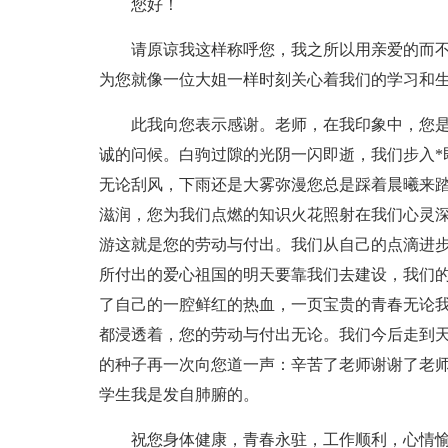
您好！
请原谅我这样称呼您，我之所以用亲爱的而
为您就像一位大姐一样时刻关心着我们的学习和
此我向您表示感谢。老师，在我印象中，您是
诚的问候。白驹过隙的光阴一闪即逝，我们步入*
无论刮风，下雨还是大雾弥漫您总是踩着晨曦来
滋润，您为我们点燃的知识火花照射在我们心灵
游这就是您的劳动与付出。我们从自己的点滴进
所付出的爱心祖国的明天要靠我们去建设，我们的
了自己的一腔鲜红的热血，一页宝贵的青春无论
都浸透着，您的劳动与付出无论。我们今后走到
的种子再一次向您道一声：辛苦了老师谢谢了老师
学生我是发自肺腑的。
祝您身体健康，青春永驻，工作顺利，心情