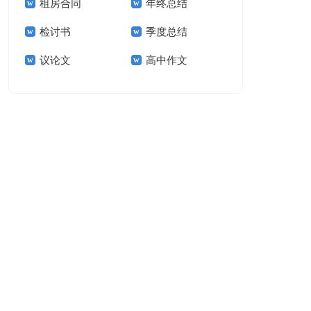
租房合同
年终总结
作文300字汇总8篇
生作文
检讨书
季度总结
议论文
高中作文