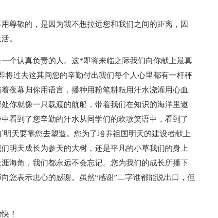
不用尊敬的，是因为我不想拉远您和我们之间的距离，因
生活。
一个认真负责的人。这*即将来临之际我们向你献上最真
即将过去这其间您的辛勤付出我们每个人心里都有一杆秤
踏着夜幕归你用语言，播种用粉笔耕耘用汗水浇灌用心血
深处你就像一只载渡的航船，带着我们在知识的海洋里遨
步中看到了您辛勤的汗水从同学们的欢歌笑语中，看到了
`明天要靠您去塑造。您为了培养祖国明天的建设者献上
我们明天成长为参天的大树，还是平凡的小草我们的身上
天涯海角，我们都永远不会忘记。您为我们的成长所播下
向您表示忠心的感谢。虽然“感谢”二字谁都能说出口，但
愉快！