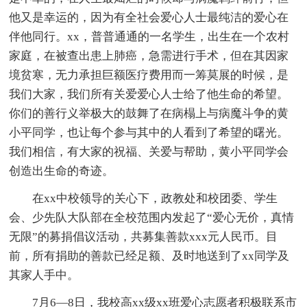
他又是幸运的，因为有全社会爱心人士最纯洁的爱心在
伴他同行。xx，普普通通的一名学生，出生在一个农村
家庭，在被查出患上肺癌，急需进行手术，但在其因家
境贫寒，无力承担巨额医疗费用而一筹莫展的时候，是
我们大家，我们所有关爱爱心人士给了他生命的希望。
你们的善行义举极大的鼓舞了在病榻上与病魔斗争的黄
小平同学，也让每个参与其中的人看到了希望的曙光。
我们相信，有大家的祝福、关爱与帮助，黄小平同学会
创造出生命的奇迹。
在xx中校领导的关心下，政教处和校团委、学生
会、少先队大队部在全校范围内发起了“爱心无价，真情
无限”的募捐倡议活动，共募集善款xxx元人民币。目
前，所有捐助的善款已经足额、及时地送到了xx同学及
其家人手中。
7月6—8日，我校高xx级xx班爱心志愿者积极联系市