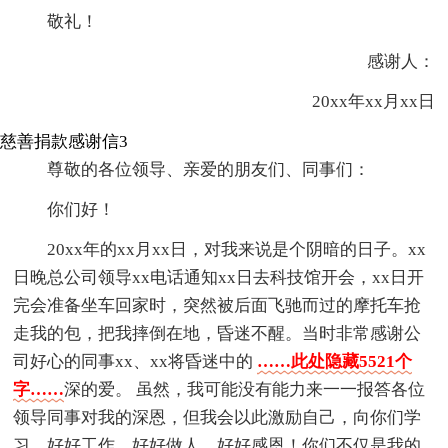
敬礼！
感谢人：
20xx年xx月xx日
慈善捐款感谢信3
尊敬的各位领导、亲爱的朋友们、同事们：
你们好！
20xx年的xx月xx日，对我来说是个阴暗的日子。xx
日晚总公司领导xx电话通知xx日去科技馆开会，xx日开
完会准备坐车回家时，突然被后面飞驰而过的摩托车抢
走我的包，把我摔倒在地，昏迷不醒。当时非常感谢公
司好心的同事xx、xx将昏迷中的
……此处隐藏5521个
字……
深的爱。 虽然，我可能没有能力来一一报答各位
领导同事对我的深恩，但我会以此激励自己，向你们学
习，好好工作，好好做人，好好感恩！你们不仅是我的