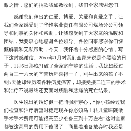
激之情，您们的捐款我如数收到，我们全家感谢您们!
感谢您们伸出的仁爱、博爱、关爱和真爱之手，让
我们全家感受到了华维实业责任有限公司煤场分公司领
导和同事的关怀和帮助，让我感受到了大家庭的温暖和
团结，我要衷心地感谢各位领导、各位同事感谢你们慷
慨解囊和无私帮助，今天，我怀着十分感恩的心情，写
下这封感谢信。20xx年1月对我们全家来说是个黑暗的日
子，1月6日那晚打破了全家的宁静的生活，我媳妇经过
两百三十六天的辛苦历程喜得一子，刚生出来的孩子不
到5天他却经历着各种病魔痛苦，却接受接二连三的手术
和治疗不说最终还要面对残酷和悲痛的死亡结果。
医生说出的话好似一把“利剑”穿心，“你小孩经过我
们检查和治疗后暂时稳定现在你必须马上转儿童医院做
手术手术费用可能很高至少准备三到十万左右”这时全家
都被这高昂的费用下傻眼了，商量着准备放弃时我还是