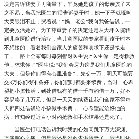
决定告诉我妻子再商量下，毕竟她是孩子的母亲孩子来
之不易，当我把医生的'话告诉妻子时，她一下子就嚎啕
大哭眼泪不止，哭着说：“妈、老公”我向我爸借钱，一
定要救活她??。为了尊重妻子的决定还是从大坪医院转
到儿童医院进行治疗，当儿童医院的专家看到孩子时本
不想接的，看着我们全家人的痛苦和哀求下还是接走
了，一路上全家每时每刻都对医生说;“医生你一定得救救
他，求求你了”医生说;“我们会尽力这是我们儿童医院的
大夫，但是你们得有心里准备”，先交一万，明天可能要
交3万你们得准备好，你们随时都要来续费，当时一心希
望把小孩救活，到处借钱有的借一千有的借一万，好不
容易凑了几万元，但是一天天的续费让我们全家不得每
天都四处借钱给小孩做手术费，一心希望能治好他的
病，谁知经过近百小时的抢救和手术结果还是死了。
当医生打电话告诉我时我的心如同跳下万丈深渊、
万箭穿心之痛，但是我还是没敢告诉我妻子，我当时还