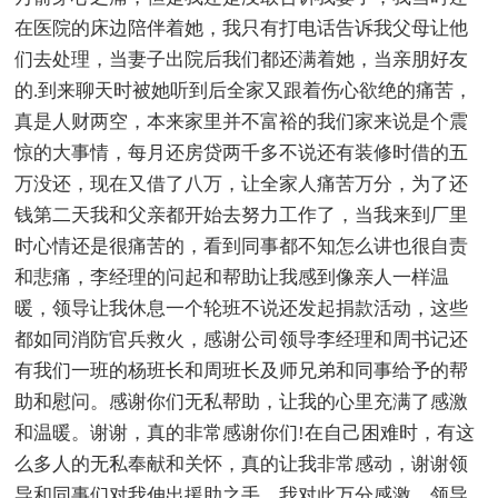
在医院的床边陪伴着她，我只有打电话告诉我父母让他
们去处理，当妻子出院后我们都还满着她，当亲朋好友
的.到来聊天时被她听到后全家又跟着伤心欲绝的痛苦，
真是人财两空，本来家里并不富裕的我们家来说是个震
惊的大事情，每月还房贷两千多不说还有装修时借的五
万没还，现在又借了八万，让全家人痛苦万分，为了还
钱第二天我和父亲都开始去努力工作了，当我来到厂里
时心情还是很痛苦的，看到同事都不知怎么讲也很自责
和悲痛，李经理的问起和帮助让我感到像亲人一样温
暖，领导让我休息一个轮班不说还发起捐款活动，这些
都如同消防官兵救火，感谢公司领导李经理和周书记还
有我们一班的杨班长和周班长及师兄弟和同事给予的帮
助和慰问。感谢你们无私帮助，让我的心里充满了感激
和温暖。谢谢，真的非常感谢你们!在自己困难时，有这
么多人的无私奉献和关怀，真的让我非常感动，谢谢领
导和同事们对我伸出援助之手，我对此万分感激。领导