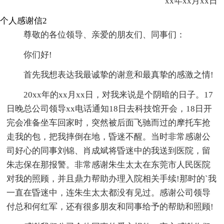
xx年xx月xx日
个人感谢信2
尊敬的各位领导、亲爱的朋友们、同事们：
你们好!
首先我想表达我最诚挚的谢意和最真挚的感激之情!
20xx年的xx月xx日，对我来说是个阴暗的日子。17
日晚总公司领导xx电话通知18日去科技馆开会，18日开
完会准备坐车回家时，突然被后面飞驰而过的摩托车抢
走我的包，把我摔倒在地，昏迷不醒。当时非常感谢公
司好心的同事刘锦、肖成斌将昏迷中的我送到医院，留
朱志保在那报警。非常感谢朱生太太在东莞市人民医院
对我的照顾，并且鼎力帮助办理入院相关手续!那时的`我
一直在昏迷中，连朱生太太都没有见过。感谢公司领导
付总和何红军，还有很多朋友和同事给予的帮助和照顾!