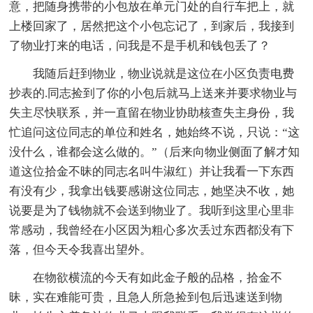
意，把随身携带的小包放在单元门处的自行车把上，就
上楼回家了，居然把这个小包忘记了，到家后，我接到
了物业打来的电话，问我是不是手机和钱包丢了？
我随后赶到物业，物业说就是这位在小区负责电费
抄表的.同志捡到了你的小包后就马上送来并要求物业与
失主尽快联系，并一直留在物业协助核查失主身份，我
忙追问这位同志的单位和姓名，她始终不说，只说：“这
没什么，谁都会这么做的。”（后来向物业侧面了解才知
道这位拾金不昧的同志名叫牛淑红）并让我看一下东西
有没有少，我拿出钱要感谢这位同志，她坚决不收，她
说要是为了钱物就不会送到物业了。我听到这里心里非
常感动，我曾经在小区因为粗心多次丢过东西都没有下
落，但今天令我喜出望外。
在物欲横流的今天有如此金子般的品格，拾金不
昧，实在难能可贵，且急人所急捡到包后迅速送到物