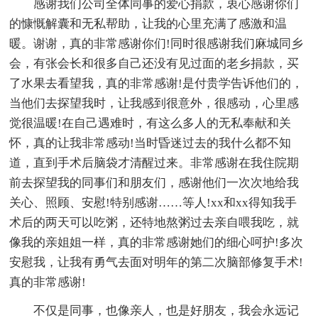
感谢我们公司全体同事的爱心捐款，衷心感谢你们
的慷慨解囊和无私帮助，让我的心里充满了感激和温
暖。谢谢，真的非常感谢你们!同时很感谢我们麻城同乡
会，有张会长和很多自己还没有见过面的老乡捐款，买
了水果去看望我，真的非常感谢!是付贵学告诉他们的，
当他们去探望我时，让我感到很意外，很感动，心里感
觉很温暖!在自己遇难时，有这么多人的无私奉献和关
怀，真的让我非常感动!当时昏迷过去的我什么都不知
道，直到手术后脑袋才清醒过来。非常感谢在我住院期
前去探望我的同事们和朋友们，感谢他们一次次地给我
关心、照顾、安慰!特别感谢……等人!xx和xx得知我手
术后的两天可以吃粥，还特地熬粥过去亲自喂我吃，就
像我的亲姐姐一样，真的非常感谢她们的细心呵护!多次
安慰我，让我有勇气去面对明年的第二次脑部修复手术!
真的非常感谢!
不仅是同事，也像亲人，也是好朋友，我会永远记