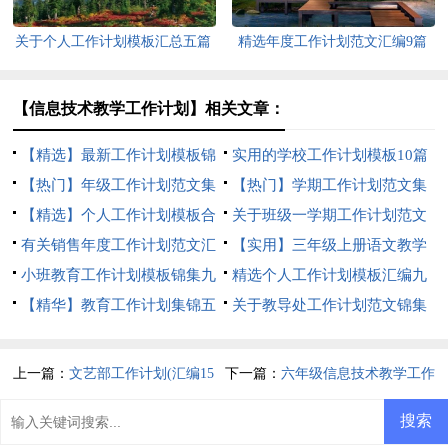
关于个人工作计划模板汇总五篇
精选年度工作计划范文汇编9篇
【信息技术教学工作计划】相关文章：
【精选】最新工作计划模板锦
实用的学校工作计划模板10篇
集八篇
【热门】年级工作计划范文集
【热门】学期工作计划范文集
合八篇
【精选】个人工作计划模板合
锦8篇
关于班级一学期工作计划范文
集7篇
有关销售年度工作计划范文汇
锦集九篇
【实用】三年级上册语文教学
总九篇
小班教育工作计划模板锦集九
工作计划3篇
精选个人工作计划模板汇编九
篇
【精华】教育工作计划集锦五
篇
关于教导处工作计划范文锦集
篇
6篇
上一篇：
文艺部工作计划(汇编15
下一篇：
六年级信息技术教学工作
篇)
计划通用15篇