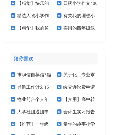
【精华】快乐的
日落小学作文400
作文汇编5篇
小学作文汇总五篇
篇
精选人物小学作
有关我的理想小
春节小学作文五篇
字合集八篇
【精华】我的爸
实用的四年级叙
文300字9篇
学作文四篇
爸小学作文五篇
事作文300字汇总八
篇
猜你喜欢
求职信自荐信3篇
关于化工专业求
导购工作计划15
缓交诉讼费申请
职信汇总九篇
物业前台个人年
【实用】高中转
篇
书(15篇)
大学社团退团申
会计生实习报告
终总结3篇
学申请书4篇
【推荐】一年级
童年的趣事小学
请书
汇编十篇