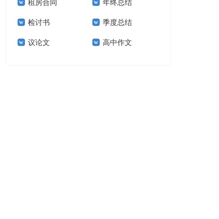
租房合同
年终总结
作文300字汇总8篇
生作文
检讨书
季度总结
议论文
高中作文