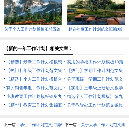
关于个人工作计划模板汇总五篇
精选年度工作计划范文汇编9篇
【新的一年工作计划】相关文章：
【精选】最新工作计划模板锦
实用的学校工作计划模板10篇
集八篇
【热门】年级工作计划范文集
【热门】学期工作计划范文集
合八篇
【精选】个人工作计划模板合
锦8篇
关于班级一学期工作计划范文
集7篇
有关销售年度工作计划范文汇
锦集九篇
【实用】三年级上册语文教学
总九篇
小班教育工作计划模板锦集九
工作计划3篇
精选个人工作计划模板汇编九
篇
【精华】教育工作计划集锦五
篇
关于教导处工作计划范文锦集
篇
6篇
上一篇：
学生工作计划范文汇编6
下一篇：
关于大学工作计划范文集