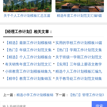
关于个人工作计划模板汇总五篇
精选年度工作计划范文汇编9篇
【经理工作计划】相关文章：
【精选】最新工作计划模板锦
实用的学校工作计划模板10篇
集八篇
【热门】年级工作计划范文集
【热门】学期工作计划范文集
合八篇
【精选】个人工作计划模板合
锦8篇
关于班级一学期工作计划范文
集7篇
有关销售年度工作计划范文汇
锦集九篇
【实用】三年级上册语文教学
总九篇
小班教育工作计划模板锦集九
工作计划3篇
精选个人工作计划模板汇编九
篇
【精华】教育工作计划集锦五
篇
关于教导处工作计划范文锦集
篇
6篇
上一篇：
精选小学工作计划模板锦
下一篇：
【热门】管理工作计划3
集五篇
篇