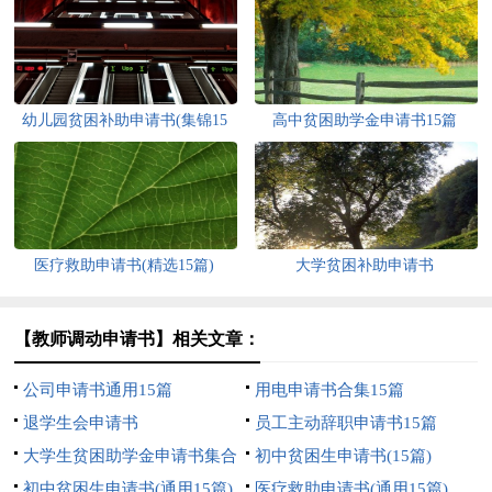
幼儿园贫困补助申请书(集锦15
高中贫困助学金申请书15篇
篇)
医疗救助申请书(精选15篇)
大学贫困补助申请书
【教师调动申请书】相关文章：
公司申请书通用15篇
用电申请书合集15篇
退学生会申请书
员工主动辞职申请书15篇
大学生贫困助学金申请书集合
初中贫困生申请书(15篇)
15篇
初中贫困生申请书(通用15篇)
医疗救助申请书(通用15篇)