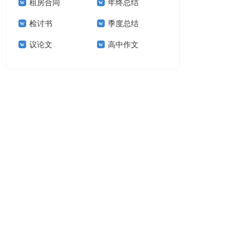
租房合同
年终总结
作文300字汇总8篇
生作文
检讨书
季度总结
议论文
高中作文