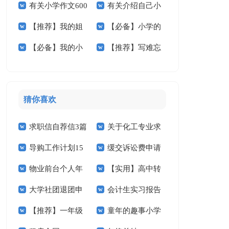
有关小学作文600
有关介绍自己小
小学作文3篇
小学作文5篇
【推荐】我的姐
【必备】小学的
字3篇
学作文三篇
【必备】我的小
【推荐】写难忘
姐小学作文四篇
作文600字五篇
学作文四篇
的小学作文4篇
猜你喜欢
求职信自荐信3篇
关于化工专业求
导购工作计划15
缓交诉讼费申请
职信汇总九篇
物业前台个人年
【实用】高中转
篇
书(15篇)
大学社团退团申
会计生实习报告
终总结3篇
学申请书4篇
【推荐】一年级
童年的趣事小学
请书
汇编十篇