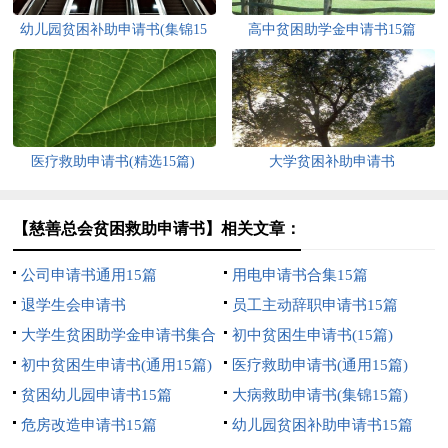
幼儿园贫困补助申请书(集锦15
高中贫困助学金申请书15篇
篇)
医疗救助申请书(精选15篇)
大学贫困补助申请书
【慈善总会贫困救助申请书】相关文章：
公司申请书通用15篇
用电申请书合集15篇
退学生会申请书
员工主动辞职申请书15篇
大学生贫困助学金申请书集合
初中贫困生申请书(15篇)
15篇
初中贫困生申请书(通用15篇)
医疗救助申请书(通用15篇)
贫困幼儿园申请书15篇
大病救助申请书(集锦15篇)
危房改造申请书15篇
幼儿园贫困补助申请书15篇