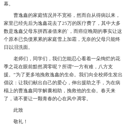
幕。
曹逸鑫的家庭情况并不宽裕，然而自从得病以来，
家里已经先后为逸鑫花去了25万的医疗费了，其中大多
数是逸鑫父母东拼西凑借来的`，而癌症晚期的事实让这
个原本已负债累累的家庭雪上加霜，无奈的父母只能终
日以泪洗面。
老师们，同学们，我们怎能忍心看着一朵绚烂的花
季之花在眼前黯然凋零呢？所谓“一方有难，八方支
援。”为了更多地挽救逸鑫的生命。我们向全校师生发出
倡议：让我们献出自己的爱心，伸出援助之手，为在病
榻上的曹逸鑫同学解囊相助，挽救他的生命。春天来
了，请不要让一颗青春的心在风中凋零。
此致
敬礼！