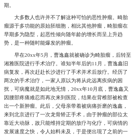
期。
大多数人也许并不了解这种可怕的恶性肿瘤。畸胎
瘤源于多功能的原始胚细胞，相比其他肿瘤，畸胎瘤在
早期多为隐型，起恶性倾向随年龄的增长而呈上升趋
势，是一种随时能爆发的肿瘤。
早在20xx年5月，曹逸鑫就被确诊为畸胎瘤，后转至
湘雅医院进行手术治疗。谁知半年后的11月，曹逸鑫旧
病复发，再次赶赴长沙进行了手术并术后放疗。经历了
两次的手术治疗，一家人原以为将从此远离疾病的困
扰，可病魔就是如此地无情，20xx年10月底，曹逸鑫又
因腰部疼痛难忍而再次来到医院，结果在背椎部被检查
出一个新肿瘤。此后，父母亲带着被病痛折磨的逸鑫，
来到北京进行了一次龙骨矫正手术，由于肿瘤的部位太
靠近大动脉，故只能维持定期的放疗与化疗，可病情的
发展速度之快，令人始料未及，于是便出现了之前的一