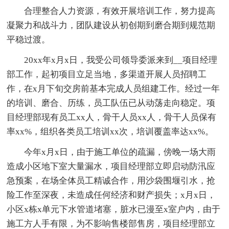
合理整合人力资源，有效开展培训工作，努力提高
凝聚力和战斗力，团队建设从初创期到磨合期到规范期
平稳过渡。
20xx年x月x日，我受公司领导委派来到__项目经理
部工作，起初项目立足当地，多渠道开展人员招聘工
作，在x月下旬交房前基本完成人员组建工作。经过一年
的培训、磨合、历练，员工队伍已从动荡走向稳定。项
目经理部现有员工xx人，骨干人员xx人，骨干人员保有
率xx%，组织各类员工培训xx次，培训覆盖率达xx%。
今年x月x日，由于施工单位的疏漏，傍晚一场大雨
造成小区地下室大量漏水，项目经理部立即启动防汛应
急预案，在场全体员工精诚合作，用沙袋围堰引水，抢
险工作至深夜，未造成任何经济和财产损失；x月x日，
小区x栋x单元下水管道堵塞，脏水已漫至x室户内，由于
施工方人手有限，为不影响售楼部售房，项目经理部立