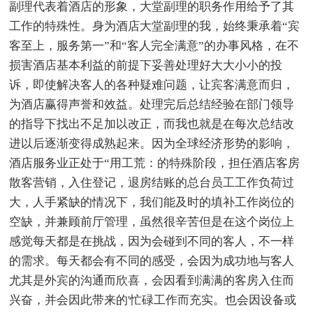
副理代表着酒店的形象，大堂副理的职务作用给予了其
工作的特殊性。身为酒店大堂副理的我，始终秉承着“宾
客至上，服务第一”和“客人完全满意”的办事风格，在不
损害酒店基本利益的前提下妥善处理好大大小小的投
诉，即使解决客人的各种疑难问题，让宾客满意而归，
为酒店赢得声誉和效益。处理完后总结经验在部门领导
的指导下找出不足加以改正，而我也就是在每次总结改
进以后逐渐变得成熟起来。因为全球经济形势的影响，
酒店服务业正处于“用工荒：的特殊阶段，担任酒店客房
散客营销，入住登记，退房结账的总台员工工作负荷过
大，人手紧缺的情况下，我们能及时的填补工作岗位的
空缺，并兼顾前厅管理，虽然很辛苦但是在这个岗位上
感觉每天都是在挑战，因为会碰到不同的客人，不一样
的需求。每天都会有不同的感受，会因为成功地与客人
尤其是外宾的沟通而欣喜，会因看到满满的客房入住而
兴奋，并会因此带来的'忙碌工作而充实。也会因设备或