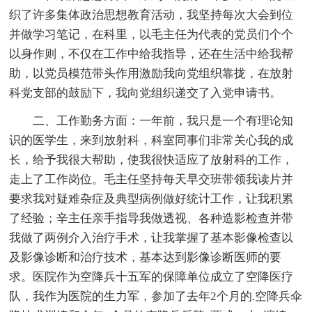
织了许多集体政治思想教育活动，我坚持每次大会到位
并做学习笔记，在科里，以毛主任为代表的党员们个个
以身作则，不仅在工作中给我指导，还在生活中给我帮
助，以党员模范带头作用激励我向党组织靠拢，在放射
科党支部的鼓励下，我向党组织递交了入党申请书。
二、工作勤务方面：一年前，我只是一个有理论知
识的医学生，来到放射科，科室同事们非常关心我的成
长，给予我很大帮助，使我很快适应了放射科的工作，
走上了工作岗位。毛主任坚持每天早交班带领我读片并
要求我对疑难杂症及典型病例做好统计工作，让我积累
了经验；辛主任亲手指导我做透视、各种造影检查并带
我做了两例介入治疗手术，让我掌握了基本影像检查以
及影像诊断和治疗技术，基本达到影像诊断医师的要
求。医院作为空降兵十五军的保障单位成立了空降医疗
队，我作为医院的生力军，参加了去年2个月的.空降兵伞