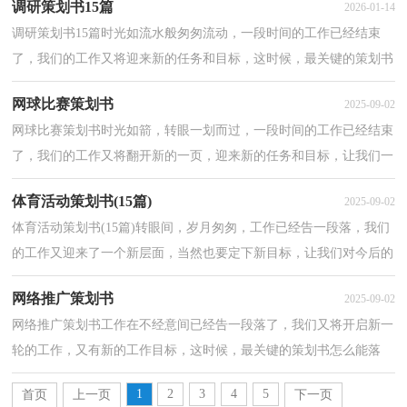
调研策划书15篇
2026-01-14
调研策划书15篇时光如流水般匆匆流动，一段时间的工作已经结束
了，我们的工作又将迎来新的任务和目标，这时候，最关键的策划书
怎么能落下！好的策划书是什么样的呢？以下是小编帮大家整...
网球比赛策划书
2025-09-02
网球比赛策划书时光如箭，转眼一划而过，一段时间的工作已经结束
了，我们的工作又将翻开新的一页，迎来新的任务和目标，让我们一
起来学习写策划书吧。那么你会写策划书吗？以下是小编为...
体育活动策划书(15篇)
2025-09-02
体育活动策划书(15篇)转眼间，岁月匆匆，工作已经告一段落，我们
的工作又迎来了一个新层面，当然也要定下新目标，让我们对今后的
工作做个策划吧。好的策划书是什么样的呢？以下是小编整...
网络推广策划书
2025-09-02
网络推广策划书工作在不经意间已经告一段落了，我们又将开启新一
轮的工作，又有新的工作目标，这时候，最关键的策划书怎么能落
下！那么你会写策划书吗？下面是小编为大家整理的网络推广...
1
2
3
4
5
首页
上一页
下一页