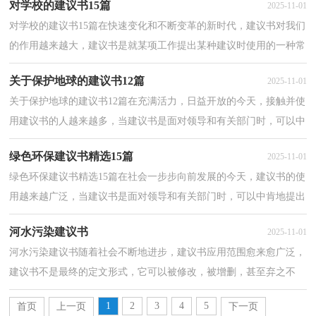
对学校的建议书15篇
2025-11-01
对学校的建议书15篇在快速变化和不断变革的新时代，建议书对我们
的作用越来越大，建议书是就某项工作提出某种建议时使用的一种常
用书信，要求具体明确，有针对性。你知道建议书怎样...
关于保护地球的建议书12篇
2025-11-01
关于保护地球的建议书12篇在充满活力，日益开放的今天，接触并使
用建议书的人越来越多，当建议书是面对领导和有关部门时，可以中
肯地提出自己对对方工作的意见和自己的建议。还是对...
绿色环保建议书精选15篇
2025-11-01
绿色环保建议书精选15篇在社会一步步向前发展的今天，建议书的使
用越来越广泛，当建议书是面对领导和有关部门时，可以中肯地提出
自己对对方工作的意见和自己的建议。建议书的注意...
河水污染建议书
2025-11-01
河水污染建议书随着社会不断地进步，建议书应用范围愈来愈广泛，
建议书不是最终的定文形式，它可以被修改，被增删，甚至弃之不
用，它具有较强的可塑性。那么你有了解过建议书吗？下面是小...
1
2
3
4
5
首页
上一页
下一页